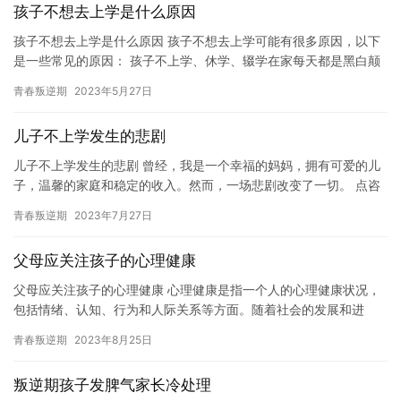
孩子不想去上学是什么原因
孩子不想去上学是什么原因 孩子不想去上学可能有很多原因，以下
是一些常见的原因： 孩子不上学、休学、辍学在家每天都是黑白颠
倒的在玩游戏，完全不学习，怎样让孩子顺利重返学校爱上学习
青春叛逆期
2023年5月27日
呢？…
儿子不上学发生的悲剧
儿子不上学发生的悲剧 曾经，我是一个幸福的妈妈，拥有可爱的儿
子，温馨的家庭和稳定的收入。然而，一场悲剧改变了一切。 点咨
询免费领取《左养右学赖颂强讲如何让孩子4-8周重返学校爱上学…
青春叛逆期
2023年7月27日
父母应关注孩子的心理健康
父母应关注孩子的心理健康 心理健康是指一个人的心理健康状况，
包括情绪、认知、行为和人际关系等方面。随着社会的发展和进
步，心理健康已经成为人们越来越关注的话题。然而，对于父母来
青春叛逆期
2023年8月25日
说，他…
叛逆期孩子发脾气家长冷处理