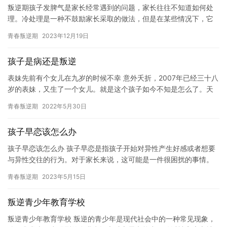
叛逆期孩子发脾气是家长经常遇到的问题，家长往往不知道如何处
理。冷处理是一种不鼓励家长采取的做法，但是在某些情况下，它
可能是一种有效的处理方法。在本文中，我们将探讨叛逆期孩子发
青春叛逆期
2023年12月19日
脾气家…
孩子是病还是叛逆
表妹先前有个女儿在九岁的时候不幸 意外夭折，2007年已经三十八
岁的表妹，又生了一个女儿。就是这个孩子如今不知是怎么了。天
天闹着自己有抑郁症。在学校今天不读书了明天又要读书的，她把…
青春叛逆期
2022年5月30日
孩子早恋该怎么办
孩子早恋该怎么办 孩子早恋是指孩子开始对异性产生好感或者想要
与异性交往的行为。对于家长来说，这可能是一件很困扰的事情。
那么，孩子早恋该怎么办？下面是一些建议。 孩子不上学、休学、
青春叛逆期
2023年5月15日
辍…
叛逆青少年教育学校
叛逆青少年教育学校 叛逆的青少年是现代社会中的一种常见现象，