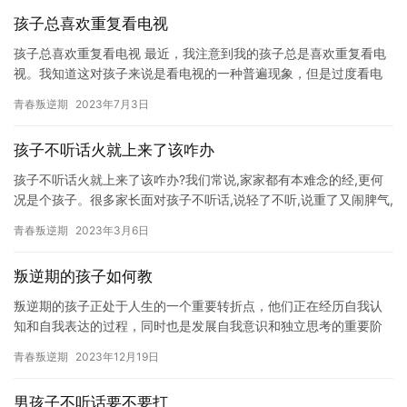
孩子总喜欢重复看电视
孩子总喜欢重复看电视 最近，我注意到我的孩子总是喜欢重复看电
视。我知道这对孩子来说是看电视的一种普遍现象，但是过度看电
视对孩子的健康和成长是不利的。 点咨询免费领取《左养右学赖颂
青春叛逆期
2023年7月3日
强…
孩子不听话火就上来了该咋办
孩子不听话火就上来了该咋办?我们常说,家家都有本难念的经,更何
况是个孩子。很多家长面对孩子不听话,说轻了不听,说重了又闹脾气,
还有很多家长,孩子都被家长气得不行。 那些“不听话”的…
青春叛逆期
2023年3月6日
叛逆期的孩子如何教
叛逆期的孩子正处于人生的一个重要转折点，他们正在经历自我认
知和自我表达的过程，同时也是发展自我意识和独立思考的重要阶
段。在这个关键时期，孩子可能会表现出情绪不稳定、抗拒沟通、
青春叛逆期
2023年12月19日
挑战家…
男孩子不听话要不要打