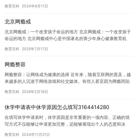
多健康问题。其中，最引人注目的就是初三学生因病休学的问题。
教育百科
2024年6月11日
对…
北京网瘾戒
北京网瘾戒：一个改变孩子命运的地方 北京网瘾戒：一个改变孩子
命运的地方 北京网瘾戒中心是中国著名的青少年身心健康教育机
构，致力于为成瘾青少年提供身心健康服务和支持。在过去的几年
教育百科
2025年7月17日
里，…
网瘾整容
网瘾整容：让网络成为健康的选择 近年来，随着互联网的普及，越
来越多的人沉迷于网络游戏和社交媒体。有些人甚至因为网瘾而陷
入了心理问题，这让人们开始思考网瘾对健康的影响。现在，网瘾
教育百科
2026年2月16日
整容…
休学申请表中休学原因怎么填写3164414280
在填写休学申请表时，休学原因是非常重要的一项内容。正确的填
写方式不仅能够让申请更加完整，还能够展现出个人的态度和决
定。下面是一些关于休学申请表中休学原因的填写建议。 休学原因
教育百科
2024年11月21日
应该真…