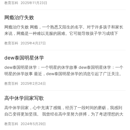
教育百科
2025年11月23日
视，以缓…
网瘾治疗失败
网瘾治疗失败 网瘾，一个熟悉又陌生的名字。对于许多孩子和家长
来说，网瘾是一种难以克服的困难。它可能导致孩子学习成绩下
降，社交能力丧失，甚至身心健康问题。然而，网瘾治疗一直是一
教育百科
2025年4月27日
个争议…
dew泰国明星休学
dew泰国明星休学：一个明星的休学故事 dew泰国明星休学：一个
明星的休学故事 最近，dew泰国明星休学的消息引起了广泛关注。
这位明星是谁？她为什么要休学？她休学后将会是怎样的经历…
教育百科
2025年2月24日
高中休学回家写歌
高中休学回家，心中充满了感慨，经历了一段时间的磨砺，我感到
自己变得更加坚强。 我曾经在高中里努力拼搏，为了考进理想的大
学，可是命运却让我遭遇到了挫折，我经历了一次失败，让我的心
教育百科
2024年5月29日
灵受…