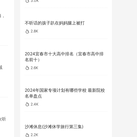
3.0K
脑，
不听话的孩子趴在妈妈腿上被打
2.8K
2024宜春市十大高中排名（宜春市高中排
名前十）
减
2.6K
2024年国家专项计划有哪些学校 最新院校
名单盘点
2.4K
欢听
沙滩休息(沙滩休学旅行第三集)
2.2K