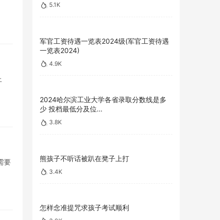
5.1K
军官工资待遇一览表2024级(军官工资待遇
一览表2024)
4.9K
上
2024哈尔滨工业大学各省录取分数线是多
少 投档最低分及位…
3.8K
熊孩子不听话被趴在凳子上打
需要
3.4K
怎样念准提咒求孩子考试顺利