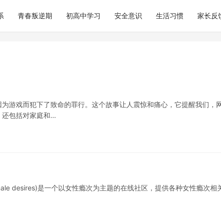
系
青春叛逆期
初高中学习
安全意识
生活习惯
家长反
因为游戏而犯下了致命的罪行。这个故事让人震惊和痛心，它提醒我们，
，还包括对家庭和…
male desires)是一个以女性瘾次为主题的在线社区，提供各种女性瘾次相