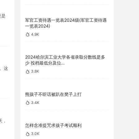
更是
军官工资待遇一览表2024级(军官工资待遇
一览表2024)
4.9K
2024哈尔滨工业大学各省录取分数线是多
少 投档最低分及位…
。这
3.8K
熊孩子不听话被趴在凳子上打
3.4K
天，
怎样念准提咒求孩子考试顺利
3.0K