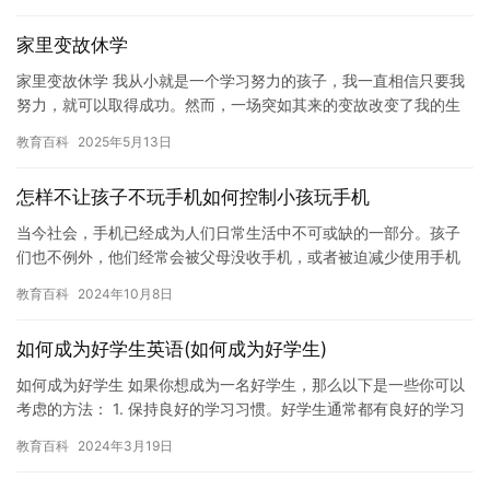
症的…
家里变故休学
家里变故休学 我从小就是一个学习努力的孩子，我一直相信只要我
努力，就可以取得成功。然而，一场突如其来的变故改变了我的生
活。 在我高中的时候，我的家人突然遭遇了一场严重的车祸，导致
教育百科
2025年5月13日
他…
怎样不让孩子不玩手机如何控制小孩玩手机
当今社会，手机已经成为人们日常生活中不可或缺的一部分。孩子
们也不例外，他们经常会被父母没收手机，或者被迫减少使用手机
的时间。但是，手机对于孩子们的影响是深远的，如果不加以控
教育百科
2024年10月8日
制，可能…
如何成为好学生英语(如何成为好学生)
如何成为好学生 如果你想成为一名好学生，那么以下是一些你可以
考虑的方法： 1. 保持良好的学习习惯。好学生通常都有良好的学习
习惯，例如定期复习，制定计划和时间表，以及保持专注和集中…
教育百科
2024年3月19日