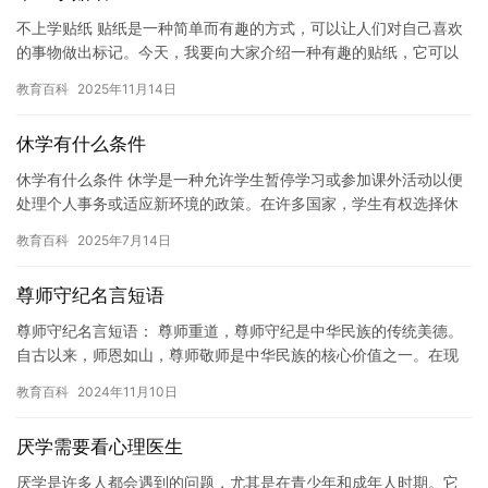
不上学贴纸 贴纸是一种简单而有趣的方式，可以让人们对自己喜欢
的事物做出标记。今天，我要向大家介绍一种有趣的贴纸，它可以
用来标记不想上学的日子。 在学校的日子总是充满了压力和不愉
教育百科
2025年11月14日
快。…
休学有什么条件
休学有什么条件 休学是一种允许学生暂停学习或参加课外活动以便
处理个人事务或适应新环境的政策。在许多国家，学生有权选择休
学，尤其是在面对一些紧急情况或个人挑战时。然而，休学的条件
教育百科
2025年7月14日
和程…
尊师守纪名言短语
尊师守纪名言短语： 尊师重道，尊师守纪是中华民族的传统美德。
自古以来，师恩如山，尊师敬师是中华民族的核心价值之一。在现
代社会，尊师守纪已经成为了我们日常生活中必不可少的一部分。
教育百科
2024年11月10日
尊…
厌学需要看心理医生
厌学是许多人都会遇到的问题，尤其是在青少年和成年人时期。它