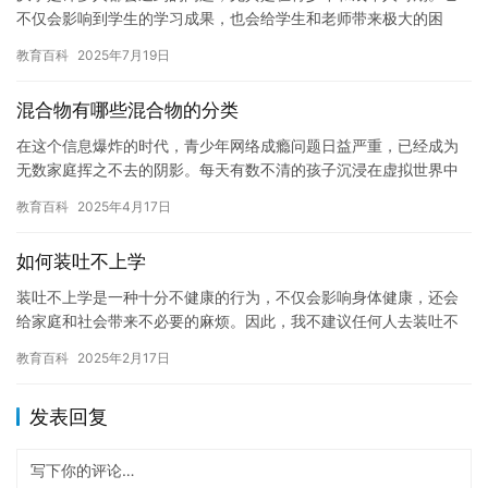
不仅会影响到学生的学习成果，也会给学生和老师带来极大的困
扰。如果学生感到厌学，应该尽快寻求心理医生的帮助。 学生厌学
教育百科
2025年7月19日
的原因…
混合物有哪些混合物的分类
在这个信息爆炸的时代，青少年网络成瘾问题日益严重，已经成为
无数家庭挥之不去的阴影。每天有数不清的孩子沉浸在虚拟世界中
无法自拔，他们的生活轨迹被彻底改变，学业荒废、亲情疏离、性
教育百科
2025年4月17日
格扭曲…
如何装吐不上学
装吐不上学是一种十分不健康的行为，不仅会影响身体健康，还会
给家庭和社会带来不必要的麻烦。因此，我不建议任何人去装吐不
上学。 当我们遇到困难时，应该采取积极的方式来解决问题。例
教育百科
2025年2月17日
如，当…
发表回复