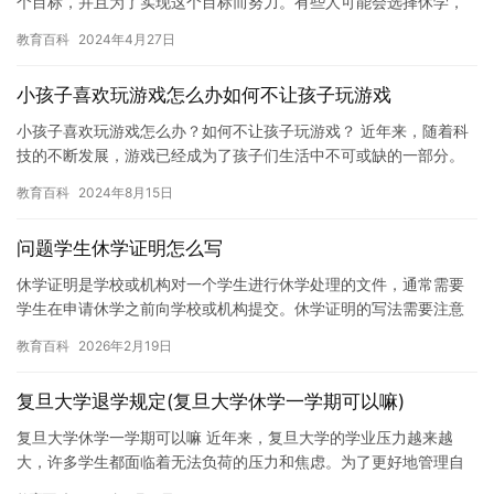
个目标，并且为了实现这个目标而努力。有些人可能会选择休学，
然后再重新进入大学，而有些人则可能会认为这是一种浪费时间的
教育百科
2024年4月27日
方式…
小孩子喜欢玩游戏怎么办如何不让孩子玩游戏
小孩子喜欢玩游戏怎么办？如何不让孩子玩游戏？ 近年来，随着科
技的不断发展，游戏已经成为了孩子们生活中不可或缺的一部分。
许多家长认为游戏会损害孩子的健康，因此试图禁止孩子玩游戏。
教育百科
2024年8月15日
但是…
问题学生休学证明怎么写
休学证明是学校或机构对一个学生进行休学处理的文件，通常需要
学生在申请休学之前向学校或机构提交。休学证明的写法需要注意
以下几点： 1. 休学证明需要包含学生的姓名、出生日期、学校名
教育百科
2026年2月19日
称…
复旦大学退学规定(复旦大学休学一学期可以嘛)
复旦大学休学一学期可以嘛 近年来，复旦大学的学业压力越来越
大，许多学生都面临着无法负荷的压力和焦虑。为了更好地管理自
己的情绪和应对学业上的挑战，一些学生选择休学一学期。 休学在