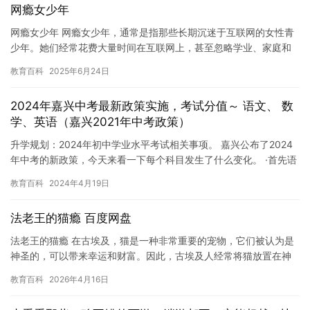
网瘾女少年
网瘾女少年 网瘾女少年，通常是指那些长期沉迷于互联网的女性青
少年。她们经常花费大量时间在互联网上，甚至忽略学业、家庭和
社交生活。这些网瘾女少年可能会面临各种心理问题和困难，需要
教育百科
2025年6月24日
得到…
2024年嘉兴中考最新政策实施，考试分值～ 语文、 数
学、英语（嘉兴2021年中考政策）
升学规划：2024年初中学业水平考试相关事项。 嘉兴公布了2024
年中考的新政策，今天来看一下每个科目发生了什么变化。 ·首先语
文、科学、数学、社会英语，课实行了省级统一命题，总分…
教育百科
2024年4月19日
法老王的猫瘾 百度网盘
法老王的猫瘾 在古埃及，猫是一种非常重要的宠物，它们被认为是
神圣的，可以带来幸运和财富。因此，古埃及人经常将猫放置在神
庙和宫殿中，以便它们能够保护这些建筑免受攻击和破坏。 然而，
教育百科
2026年4月16日
法…