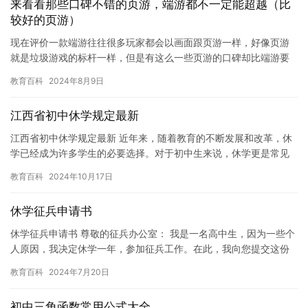
来看看那些口碑不错的页游，端游都不一定能超越（比
较好的页游）
现在评价一款端游往往很多玩家都会以画面跟页游一样，好像页游
就是垃圾游戏的标杆一样，但是有这么一些页游的口碑却比端游要
好，甚至玩法、玩家数量都比一些端游要多。 《天书奇谈》2008
教育百科
2024年8月9日
年…
江西省初中休学规定最新
江西省初中休学规定最新 近年来，随着教育的不断发展和改革，休
学已经成为许多学生的必要选择。对于初中生来说，休学更是常见
的现象。但是，对于初中生休学的规定，不同的地区和学校可能存
教育百科
2024年10月17日
在一…
休学征兵申请书
休学征兵申请书 尊敬的征兵办公室： 我是一名高中生，因为一些个
人原因，我决定休学一年，参加征兵工作。在此，我向您提交这份
休学征兵申请书，希望能够得到您的批准。 我从小就对军队有着
教育百科
2024年7月20日
浓…
初中三角函数常用公式大全