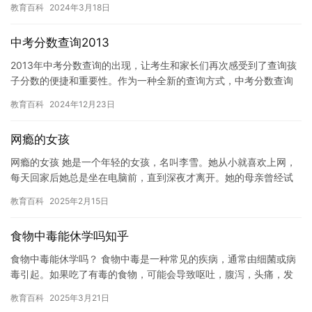
教育百科
2024年3月18日
1…
中考分数查询2013
2013年中考分数查询的出现，让考生和家长们再次感受到了查询孩
子分数的便捷和重要性。作为一种全新的查询方式，中考分数查询
2013在上线之后，受到了广泛的关注。 相较于传统的查询方式…
教育百科
2024年12月23日
网瘾的女孩
网瘾的女孩 她是一个年轻的女孩，名叫李雪。她从小就喜欢上网，
每天回家后她总是坐在电脑前，直到深夜才离开。她的母亲曾经试
图限制她的上网时间，但并没有成功。 随着时间的推移，李雪的网
教育百科
2025年2月15日
瘾…
食物中毒能休学吗知乎
食物中毒能休学吗？ 食物中毒是一种常见的疾病，通常由细菌或病
毒引起。如果吃了有毒的食物，可能会导致呕吐，腹泻，头痛，发
热等症状。在某些情况下，这种症状可能会严重到需要休学治疗。
教育百科
2025年3月21日
在…