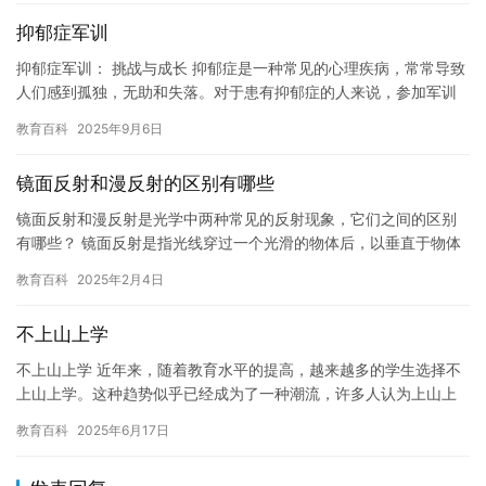
抑郁症军训
抑郁症军训： 挑战与成长 抑郁症是一种常见的心理疾病，常常导致
人们感到孤独，无助和失落。对于患有抑郁症的人来说，参加军训
可能是一个挑战，但也是一个机会，让他们有机会面对自己的困
教育百科
2025年9月6日
境，…
镜面反射和漫反射的区别有哪些
镜面反射和漫反射是光学中两种常见的反射现象，它们之间的区别
有哪些？ 镜面反射是指光线穿过一个光滑的物体后，以垂直于物体
表面的方向反射。这种反射现象使得物体表面看起来更加光滑，反
教育百科
2025年2月4日
射光…
不上山上学
不上山上学 近年来，随着教育水平的提高，越来越多的学生选择不
上山上学。这种趋势似乎已经成为了一种潮流，许多人认为上山上
学不如在校外自己学习更加有效，而且上山上学也存在着许多不便
教育百科
2025年6月17日
和危…