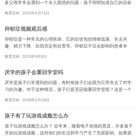
多父母常常会遇到一个令人困惑的问题：孩子明明知道自己的目标
是什么，却总是缺乏行动力和时间管理能力。无…
教育百科
2025年4月13日
抑郁症视频观后感
抑郁症是一种常见的心理疾病，它的症状包括情绪低落、失去兴
趣、精力下降、自我否定和自责等。抑郁症不仅会影响到患者本
身，还会给他们的家人和朋友带来极大的痛苦和困扰。 我最近观看
教育百科
2025年9月9日
了一部关…
厌学的孩子会重回学堂吗
厌学是孩子们常遇到的问题，有时候孩子们会因为它而失去了对学
习的兴趣。对于这种情况，孩子们是否还能重回学堂呢？这是一个
值得探讨的问题。 学习对于孩子们来说是非常重要的，因为它可以
教育百科
2026年3月29日
帮助…
孩子有了玩游戏成瘾怎么办
孩子玩游戏成瘾怎么办？ 近年来，随着电子游戏的普及，许多孩子
开始玩游戏成瘾，这对他们的生活和学习产生了负面影响。如果孩
子出现了玩游戏成瘾的情况，家长应该怎么办？以下是一些建议。