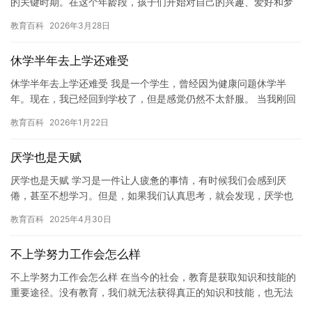
的关键时期。在这个年龄段，孩子们开始对自己的兴趣、爱好和梦
想产生疑问和探索，同时也开始对自己的人生和未来产生思考。 有
教育百科
2026年3月28日
时候…
休学半年去上学还难受
休学半年去上学还难受 我是一个学生，曾经因为健康问题休学半
年。现在，我已经回到学校了，但是感觉仍然不太舒服。 当我刚回
到学校时，我感到不适应。我想念我的家人和朋友们，而且我的身
教育百科
2026年1月22日
体感…
厌学也是天赋
厌学也是天赋 学习是一件让人疲惫的事情，有时候我们会感到厌
倦，甚至不想学习。但是，如果我们认真思考，就会发现，厌学也
是一种天赋。 我们可能会觉得学习很无聊，单调，甚至是毫无意
教育百科
2025年4月30日
义。但…
不上学努力工作会怎么样
不上学努力工作会怎么样 在当今的社会，教育是获取知识和技能的
重要途径。没有教育，我们就无法获得真正的知识和技能，也无法
适应不断变化的世界。因此，上学对于我们的未来非常重要。但