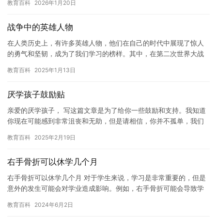
教育百科
2026年1月20日
是，如…
战争中的英雄人物
在人类历史上，有许多英雄人物，他们在自己的时代中展现了惊人
的勇气和坚韧，成为了我们学习的榜样。其中，在第二次世界大战
期间，有一批英雄人物，他们的行为和事迹，不仅改变了战争的结
教育百科
2025年1月13日
局，也…
厌学孩子鼓励贴
亲爱的厌学孩子， 写这篇文章是为了给你一些鼓励和支持。我知道
你现在可能感到非常沮丧和无助，但是请相信，你并不孤单，我们
都在这里支持你。 首先，我要告诉你，厌学并不是一个好的习惯，
教育百科
2025年2月19日
它…
右手骨折可以休学几个月
右手骨折可以休学几个月 对于学生来说，学习是非常重要的，但是
意外的发生可能会对学业造成影响。例如，右手骨折可能会导致学
生无法参加课堂和考试，因此需要休学一段时间。在这篇文章中，
教育百科
2024年6月2日
我们…