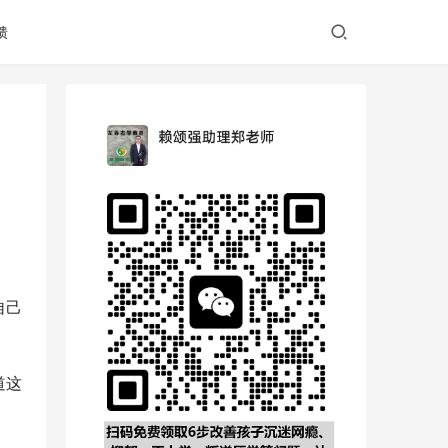
馈
自己
道这