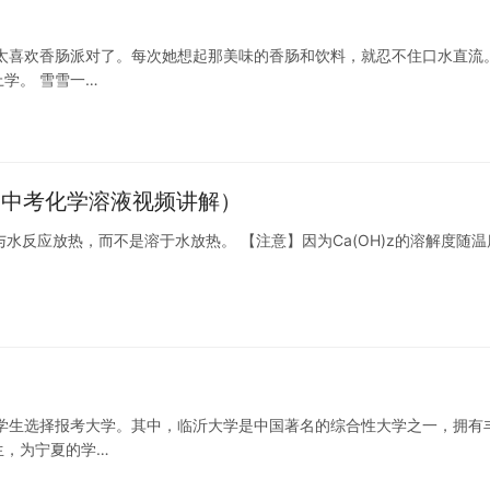
太喜欢香肠派对了。每次她想起那美味的香肠和饮料，就忍不住口水直流
学。 雪雪一…
液（中考化学溶液视频讲解）
水反应放热，而不是溶于水放热。 【注意】因为Ca(OH)z的溶解度随温
学生选择报考大学。其中，临沂大学是中国著名的综合性大学之一，拥有
生，为宁夏的学…