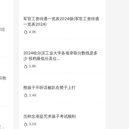
军官工资待遇一览表2024级(军官工资待遇
一览表2024)
郁症
4.9K
2024哈尔滨工业大学各省录取分数线是多
少 投档最低分及位…
3.8K
宗教
熊孩子不听话被趴在凳子上打
3.4K
怎样念准提咒求孩子考试顺利
3.0K
症，