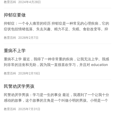
教育百科
2024年4月28日
抑郁症要做
抑郁症：一个令人痛苦的经历 抑郁症是一种常见的心理疾病，它的
症状包括情绪低落、失去兴趣、精力不足、失眠、食欲改变等。抑
郁症不仅会影响患者的日常生活，还会影响到他们的社交活动和工
教育百科
2026年2月7日
作。…
重病不上学
重病不上学 最近，我得了一种非常重的疾病，让我无法上学。我感
到非常的沮丧和无助，因为我一直很喜欢学习，并且对 education
充满热情。但是，现在我只能待在家里，无法履行我的职…
教育百科
2026年2月19日
民警劝厌学男孩
民警劝厌学男孩：学习是一生的事业 最近，我遇到了一个让我十分
感动的故事，这个故事的主角是一个叫做小明的男孩。小明是一个
厌学的孩子，他的成绩一直很差，他的父母也感到非常担心。 当我
教育百科
2025年7月31日
第…