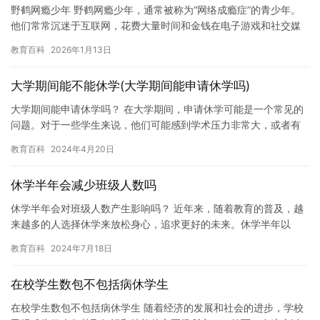
野鹤网瘾少年 野鹤网瘾少年，通常被称为“网络成瘾症”的青少年。
他们常常沉迷于互联网，花费大量时间和金钱在电子游戏和社交媒
体上，难以自拔。这种情况已经严重影响了他们的学习和生活，甚
教育百科
2026年1月13日
至…
大学期间能不能休学(大学期间能申请休学吗)
大学期间能申请休学吗？ 在大学期间，申请休学可能是一个常见的
问题。对于一些学生来说，他们可能感到学术压力非常大，或者有
身体上的问题，需要休息一段时间来恢复。申请休学可以让学生有
教育百科
2024年4月20日
更多…
休学半年会减少班级人数吗
休学半年会对班级人数产生影响吗？ 近年来，随着教育的普及，越
来越多的人选择休学来放松身心，追求更好的未来。休学半年以
来，对于班级人数的影响也成为了人们关注的焦点。 休学半年以
教育百科
2024年7月18日
来，班…
在校学生数包不包括病休学生
在校学生数包不包括病休学生 随着经济的发展和社会的进步，学校