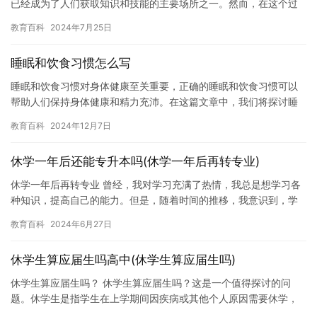
已经成为了人们获取知识和技能的主要场所之一。然而，在这个过
程中，学生们也面临着各种各样的问题和挑战。其中，病休学生问
教育百科
2024年7月25日
题成…
睡眠和饮食习惯怎么写
睡眠和饮食习惯对身体健康至关重要，正确的睡眠和饮食习惯可以
帮助人们保持身体健康和精力充沛。在这篇文章中，我们将探讨睡
眠和饮食习惯的基本原则，并提供一些实用的建议，帮助人们更好
教育百科
2024年12月7日
地管理…
休学一年后还能专升本吗(休学一年后再转专业)
休学一年后再转专业 曾经，我对学习充满了热情，我总是想学习各
种知识，提高自己的能力。但是，随着时间的推移，我意识到，学
习并不是我生活中最重要的事情。我开始感到迷茫，不知道我应该
教育百科
2024年6月27日
怎么…
休学生算应届生吗高中(休学生算应届生吗)
休学生算应届生吗？ 休学生算应届生吗？这是一个值得探讨的问
题。休学生是指学生在上学期间因疾病或其他个人原因需要休学，
并在休学结束后再次开始上学的学生。这些学生相对于 regular…