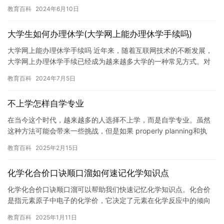
妈是一位普通的家庭主妇，她的生活很简单，除了照顾孩子，就是
教育百科
2024年6月10日
做家…
大学生如何办理休学(大学网上能办理休学手续吗)
大学网上能办理休学手续吗 近年来，随着互联网技术的不断发展，
大学网上办理休学手续已经成为越来越多大学的一种常见方式。对
于那些想要暂时离开校园，或者因为身体或其他原因需要休学的学
教育百科
2024年7月5日
生来…
不上学怎样自学专业
在当今这个时代，越来越多的人选择不上学，而是自学专业。虽然
这种方法可能会带来一些挑战，但是如果 properly planning和执
行，它也可以成为一条成功的出路。在本文中，我们…
教育百科
2025年2月15日
化学化合价口诀顺口溜如何速记化学知识点
化学化合价口诀顺口溜可以帮助我们快速记忆化学知识点。化合价
是指元素原子中电子的化学价，它决定了元素在化学反应中的倾向
性。了解元素的化合价对于理解化学反应的原理和操作非常重要。
教育百科
2025年1月11日
下面是…