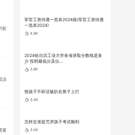
军官工资待遇一览表2024级(军官工资待遇
一览表2024)
的影
4.9K
2024哈尔滨工业大学各省录取分数线是多
少 投档最低分及位…
3.8K
或沮
熊孩子不听话被趴在凳子上打
3.4K
怎样念准提咒求孩子考试顺利
需要
3.0K