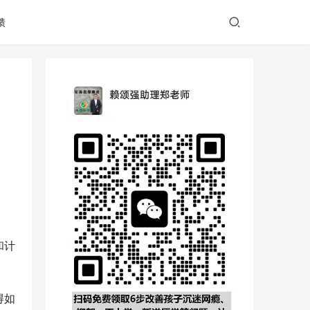
馈
和计
得如