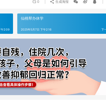
0
生成海报
仙桃帮办休学
午2:09
2025年5月7日 下午2:16
下