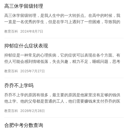
高三休学留级转理
高三休学留级转理，是我人生中的一大转折点。在高中的时候，我
一直是一名优秀的学生，但是在学习上遇到了一些困难，导致我的
成绩下降了不少。最终，我决定休学留级，转读理科学。 这个决定
教育百科
2024年8月7日
意味…
抑郁症什么症状表现
抑郁症是一种常见的心理疾病，它的症状可以表现在各个方面。有
些人可能会感到情绪低落，失去兴趣，精力不足，睡眠问题，思考
能力降低，甚至失去自杀的想法。这些症状可能会影响一个人的日
教育百科
2025年7月27日
常生活…
乔乔不上学吗
乔乔不上学的原因有很多，最主要的原因是他家里没有足够的钱供
他上学。他的父母都是普通的工人，他们需要赚钱来支付乔乔的医
疗费用和日常生活费用。此外，乔乔也面临着一些其他的挑战，比
教育百科
2026年2月28日
如家庭…
合肥中考分数查询