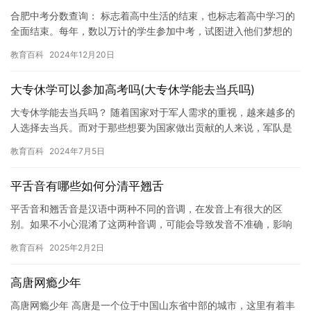
合肥中考分数查询： 标志着高中生活的结束，也标志着高中学习的
全面结束。每年，数以万计的学生参加中考，试图进入他们梦想的
高中。对于他们来说，这是一个重要的时刻，也是一个重要的转折
教育百科
2024年12月20日
点。…
大专休学可以参加高考吗(大专休学能去当兵吗)
大专休学能去当兵吗？ 随着国家对于军人需求的重视，越来越多的
人选择去当兵。而对于那些想要为国家做出贡献的人来说，军队是
一个不错的选择。但是，对于一些人来说，他们可能会因为某些原
教育百科
2024年7月5日
因无…
平舌音有哪些如何分清平翘舌
平舌音和翘舌音是汉语中两种不同的音调，在发音上有很大的区
别。如果不小心混淆了这两种音调，可能会导致发音不准确，影响
交流。因此，分清平舌音和翘舌音是非常重要的。 在汉语中，平舌
教育百科
2025年2月2日
音主要…
高唐网瘾少年
高唐网瘾少年 高唐是一个位于中国山东省中部的城市，这里有着丰