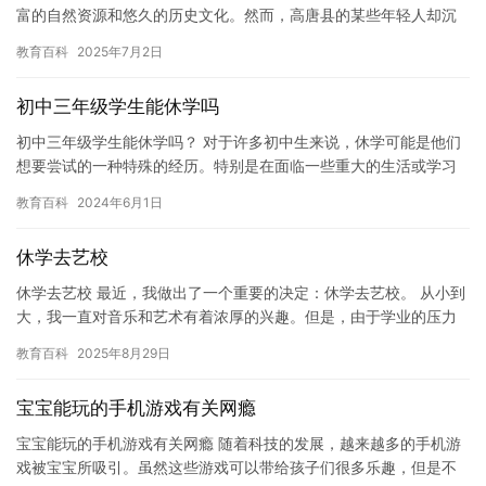
富的自然资源和悠久的历史文化。然而，高唐县的某些年轻人却沉
迷于网络游戏和网络社交，他们被称为“网瘾少年”。 网瘾少年的生…
教育百科
2025年7月2日
初中三年级学生能休学吗
初中三年级学生能休学吗？ 对于许多初中生来说，休学可能是他们
想要尝试的一种特殊的经历。特别是在面临一些重大的生活或学习
问题时，休学可能会成为他们寻求帮助和改变生活方式的选择。然
教育百科
2024年6月1日
而，…
休学去艺校
休学去艺校 最近，我做出了一个重要的决定：休学去艺校。 从小到
大，我一直对音乐和艺术有着浓厚的兴趣。但是，由于学业的压力
和家庭的原因，我一直没有机会去追寻自己的梦想。最近，我意识
教育百科
2025年8月29日
到…
宝宝能玩的手机游戏有关网瘾
宝宝能玩的手机游戏有关网瘾 随着科技的发展，越来越多的手机游
戏被宝宝所吸引。虽然这些游戏可以带给孩子们很多乐趣，但是不