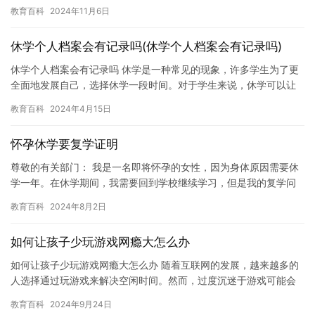
学校录取分数线将会是多少？下面，我们来一起了解一下。 …
教育百科
2024年11月6日
休学个人档案会有记录吗(休学个人档案会有记录吗)
休学个人档案会有记录吗 休学是一种常见的现象，许多学生为了更
全面地发展自己，选择休学一段时间。对于学生来说，休学可以让
他们有更多的时间和精力去发展自己的兴趣爱好，增强自己的专业
教育百科
2024年4月15日
技能…
怀孕休学要复学证明
尊敬的有关部门： 我是一名即将怀孕的女性，因为身体原因需要休
学一年。在休学期间，我需要回到学校继续学习，但是我的复学问
题一直困扰着我。为了解决这个问题，我寻求了贵部门的帮助。 首
教育百科
2024年8月2日
先…
如何让孩子少玩游戏网瘾大怎么办
如何让孩子少玩游戏网瘾大怎么办 随着互联网的发展，越来越多的
人选择通过玩游戏来解决空闲时间。然而，过度沉迷于游戏可能会
对孩子产生负面影响，导致孩子网瘾大，影响学习、家庭和社交生
教育百科
2024年9月24日
活。…