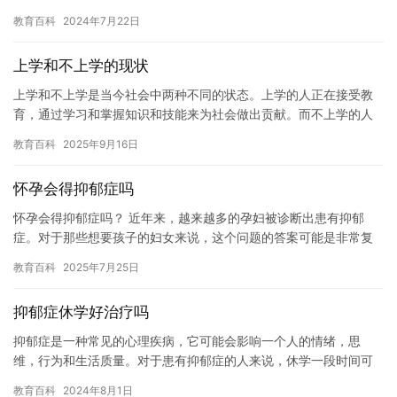
成长和发展具有重要的作用。下面是休学批准流程： 1.学生需要向…
教育百科
2024年7月22日
上学和不上学的现状
上学和不上学是当今社会中两种不同的状态。上学的人正在接受教
育，通过学习和掌握知识和技能来为社会做出贡献。而不上学的人
则可能没有接受教育，可能会面临许多问题和挑战。 上学的人可以
教育百科
2025年9月16日
获得…
怀孕会得抑郁症吗
怀孕会得抑郁症吗？ 近年来，越来越多的孕妇被诊断出患有抑郁
症。对于那些想要孩子的妇女来说，这个问题的答案可能是非常复
杂的。本文将探讨怀孕与抑郁症之间的关系，以及如何预防和治疗
教育百科
2025年7月25日
抑郁症…
抑郁症休学好治疗吗
抑郁症是一种常见的心理疾病，它可能会影响一个人的情绪，思
维，行为和生活质量。对于患有抑郁症的人来说，休学一段时间可
能是治疗和缓解病情的一种有效方法。那么，抑郁症休学好治疗
教育百科
2024年8月1日