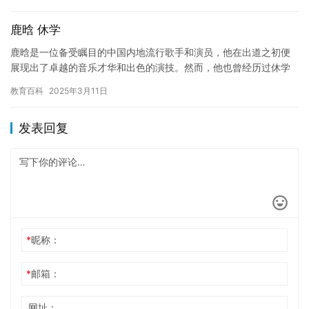
吗？ 抑郁…
鹿晗 休学
鹿晗是一位备受瞩目的中国内地流行歌手和演员，他在出道之初便
展现出了卓越的音乐才华和出色的演技。然而，他也曾经历过休学
的经历，这段经历不仅改变了他的生活，也成为了他人生的重要转
教育百科
2025年3月11日
折点。…
发表回复
*
昵称：
*
邮箱：
网址：