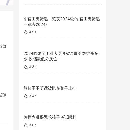
军官工资待遇一览表2024级(军官工资待遇
一览表2024)
4.9K
出台
2024哈尔滨工业大学各省录取分数线是多
少 投档最低分及位…
3.8K
熊孩子不听话被趴在凳子上打
些孩
3.4K
怎样念准提咒求孩子考试顺利
3.0K