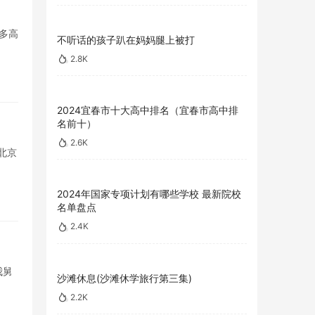
多高
不听话的孩子趴在妈妈腿上被打
2.8K
2024宜春市十大高中排名（宜春市高中排
名前十）
2.6K
北京
2024年国家专项计划有哪些学校 最新院校
名单盘点
2.4K
我舅
沙滩休息(沙滩休学旅行第三集)
2.2K