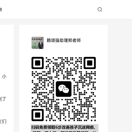
馈
。小
到了
友们