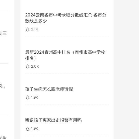
2024云南各市中考录取分数线汇总 各市分
数线是多少
2.1K
初三
最新2024泰州高中排名（泰州市高中学校
排名）
2.0K
说，
孩子生病怎么跟老师请假
1.9K
叛逆孩子离家出走报警有用吗
1.9K
学生