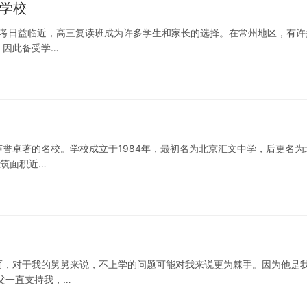
读学校
高考日益临近，高三复读班成为许多学生和家长的选择。在常州地区，有许
，因此备受学…
誉卓著的名校。学校成立于1984年，最初名为北京汇文中学，后更名为
建筑面积近…
而，对于我的舅舅来说，不上学的问题可能对我来说更为棘手。因为他是
父一直支持我，…