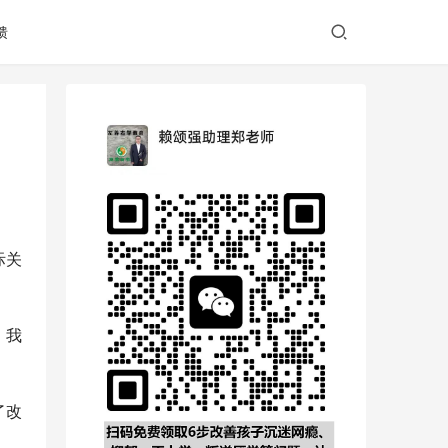
馈
际关
，我
了改