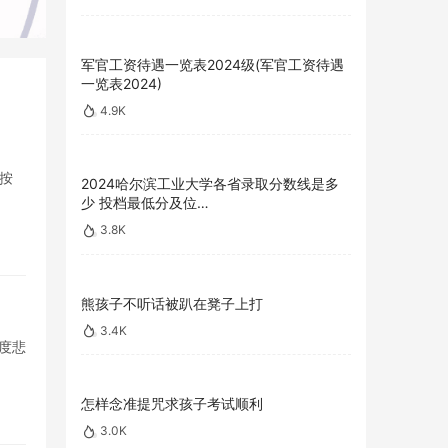
军官工资待遇一览表2024级(军官工资待遇
一览表2024)
4.9K
按
2024哈尔滨工业大学各省录取分数线是多
少 投档最低分及位…
3.8K
熊孩子不听话被趴在凳子上打
3.4K
度悲
怎样念准提咒求孩子考试顺利
3.0K