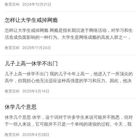
计31天。 值得注意的是，吉林省暑假放假时间与全国其…
教育百科
2024年10月21日
怎样让大学生戒掉网瘾
怎样让大学生戒掉网瘾 网瘾是指长期沉迷于网络活动，对学习和生
活造成负面影响的一种行为。大学生是网络成瘾的高发人群之一，
因为他们正处于学业和自我发展的关键时期。如何帮助大学生戒掉
教育百科
2025年11月24日
网瘾…
儿子上高一休学不出门
儿子上高一休学不出门 我的儿子今年上高一，他进入了一所顶尖的
高中，但我担心他无法适应这种高强度的学习和压力。因此，他决
定休学一段时间，让我们有机会更好地观察和帮助他。 这是我儿子
教育百科
2025年3月14日
上…
休学几个意思
休学几个意思 休学，这个词对于许多学生来说可能并不熟悉，但对
于一些人来说，它可能并不只是一个单纯的请假的过程。今天，我
想就休学这个话题，谈谈我的看法。 休学几个意思，它是指学生暂
教育百科
2025年4月28日
停…