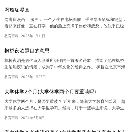
网瘾症漫画
网瘾症漫画： 漫画： 一个人坐在电脑面前，手里拿着鼠标和键盘，
看起来好像一直在打字。他的脸上充满了焦虑和疲惫，他似乎已经
失去了自己的灵魂。 这个人是网瘾症的受害者，他已经沉迷于网
教育百科
2026年1月11日
络…
枫桥夜泊题目的意思
枫桥夜泊是唐代诗人张继所创作的一首著名诗歌，描绘了他在枫桥
边泊船夜思的情景，成为了中华文化的经典之作。 枫桥在北京市海
淀区，是一座历史悠久的桥梁，建于唐代，被誉为“京口瓜洲一水间”
教育百科
2025年1月27日
…
大学休学2个月(大学休学两个月要重读吗)
大学休学两个月，是否要重读？ 近年来，随着大学教育的普及，越
来越多的人选择在大学里学习。然而，对于一些学生来说，大学生
活并不是那么理想。他们可能会遇到一些困难，例如学业压力、人
教育百科
2024年6月9日
际关…