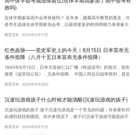
高中休学会考成绩保留么(在休学期我参加了高中会考有
效吗)
在休学期参加高中会考有效吗？ 近年来，随着高中教育的普及，许
多学生选择在休学期参加会考，以获得更多的时间和精力来准备大
学的入学考试。但是，对于休学期参加会考是否有效，不同的国家
教育百科
2024年5月17日
和地…
红色血脉——党史军史上的今天｜8月15日 日本宣布无
条件投降（八月十五日本宣布无条件投降）
1945年8月15日，日本天皇裕仁以广播《终战诏书》的形式，宣布
接受《波茨坦公告》，无条件投降。 中国人民抗日战争胜利，是近
代以来中国抗击外敌入侵的第一次完全胜利。这一伟大胜利，彻…
教育百科
2024年4月29日
沉迷玩游戏孩子什么时候才能清醒(沉迷玩游戏的孩子)
沉迷玩游戏的孩子 孩子沉迷玩游戏是一个常见的问题，许多家长对
此感到担忧和困惑。在许多情况下，孩子们沉迷于游戏可能是由于
他们缺乏其他的娱乐方式，或者是因为他们在游戏中找到了一种逃
教育百科
2024年8月31日
避现…