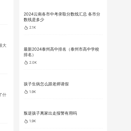
2024云南各市中考录取分数线汇总 各市分
数线是多少
2.1K
很大
最新2024泰州高中排名（泰州市高中学校
排名）
2.0K
孩子生病怎么跟老师请假
1.9K
了什
叛逆孩子离家出走报警有用吗
1.9K