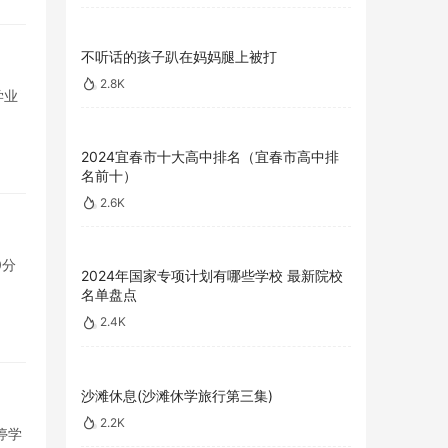
不听话的孩子趴在妈妈腿上被打
2.8K
学业
2024宜春市十大高中排名（宜春市高中排
名前十）
2.6K
0分
2024年国家专项计划有哪些学校 最新院校
名单盘点
2.4K
沙滩休息(沙滩休学旅行第三集)
2.2K
停学