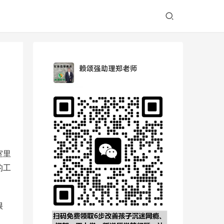
室里
的工
很