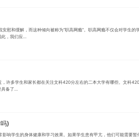
找安慰和缓解，而这种倾向被称为“职高网瘾”。职高网瘾不仅会对学生的
因此，我们应…
近，许多学生和家长都在关注文科420分左右的二本大学有哪些。文科42
经具备了…
吗)
常影响学生的身体健康和学习效果。如果学生患有甲亢，他们可能需要暂