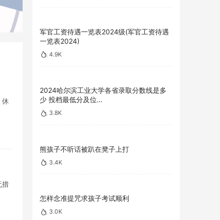
军官工资待遇一览表2024级(军官工资待遇
一览表2024)
4.9K
2024哈尔滨工业大学各省录取分数线是多
少 投档最低分及位…
，休
3.8K
熊孩子不听话被趴在凳子上打
3.4K
无措
怎样念准提咒求孩子考试顺利
3.0K