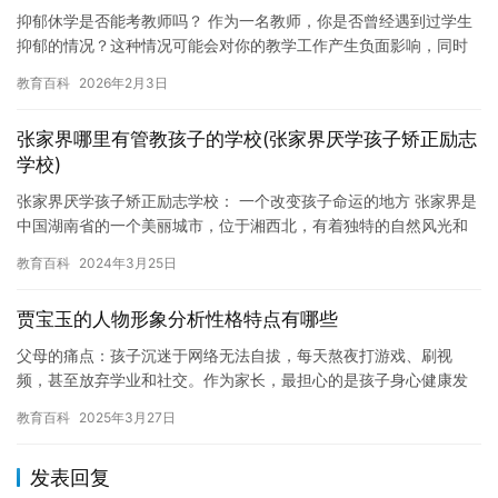
抑郁休学是否能考教师吗？ 作为一名教师，你是否曾经遇到过学生
抑郁的情况？这种情况可能会对你的教学工作产生负面影响，同时
也可能会对你的心理健康造成不良影响。因此，对于想要成为教师
教育百科
2026年2月3日
的人…
张家界哪里有管教孩子的学校(张家界厌学孩子矫正励志
学校)
张家界厌学孩子矫正励志学校： 一个改变孩子命运的地方 张家界是
中国湖南省的一个美丽城市，位于湘西北，有着独特的自然风光和
丰富的文化底蕴。然而，这个城市也有着一个特殊的群体，那就是
教育百科
2024年3月25日
厌…
贾宝玉的人物形象分析性格特点有哪些
父母的痛点：孩子沉迷于网络无法自拔，每天熬夜打游戏、刷视
频，甚至放弃学业和社交。作为家长，最担心的是孩子身心健康发
展和未来前途。看着孩子日渐消瘦的脸庞、无精打采的眼神和越来
教育百科
2025年3月27日
越差的成…
发表回复