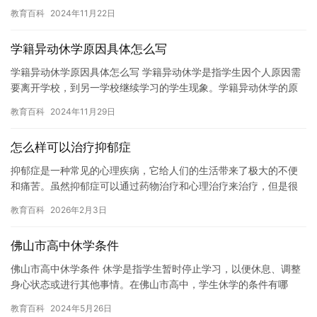
明。随着职业技能水平不断提高，职业资格证书已经成为了越来越
教育百科
2024年11月22日
多人选…
学籍异动休学原因具体怎么写
学籍异动休学原因具体怎么写 学籍异动休学是指学生因个人原因需
要离开学校，到另一学校继续学习的学生现象。学籍异动休学的原
因有很多，下面是一些常见的原因： 1. 家庭原因：有些学生因为…
教育百科
2024年11月29日
怎么样可以治疗抑郁症
抑郁症是一种常见的心理疾病，它给人们的生活带来了极大的不便
和痛苦。虽然抑郁症可以通过药物治疗和心理治疗来治疗，但是很
多人并不知道怎么样可以治疗抑郁症。在本文中，我们将介绍怎么
教育百科
2026年2月3日
样可以…
佛山市高中休学条件
佛山市高中休学条件 休学是指学生暂时停止学习，以便休息、调整
身心状态或进行其他事情。在佛山市高中，学生休学的条件有哪
些？下面我们将为您详细介绍。 首先，学生必须满足学校的休学条
教育百科
2024年5月26日
件。…