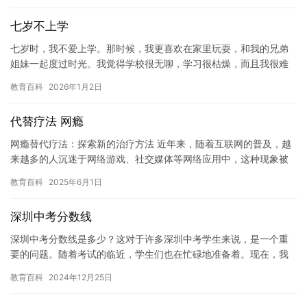
七岁不上学
七岁时，我不爱上学。那时候，我更喜欢在家里玩耍，和我的兄弟
姐妹一起度过时光。我觉得学校很无聊，学习很枯燥，而且我很难
集中注意力。 我的父母试图让我参加一些课外活动，比如跳舞或绘
教育百科
2026年1月2日
画，…
代替疗法 网瘾
网瘾替代疗法：探索新的治疗方法 近年来，随着互联网的普及，越
来越多的人沉迷于网络游戏、社交媒体等网络应用中，这种现象被
称为“网瘾”。网瘾已经成为一个全球性的问题，对青少年的身心健
教育百科
2025年6月1日
康…
深圳中考分数线
深圳中考分数线是多少？这对于许多深圳中考学生来说，是一个重
要的问题。随着考试的临近，学生们也在忙碌地准备着。现在，我
们可以一起来了解一些关于深圳中考分数线的信息。 深圳中考分数
教育百科
2024年12月25日
线是…