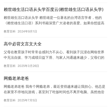
赖世雄生活口语从头学百度云(赖世雄生活口语从头学)
赖世雄生活口语从头学 赖世雄是一位著名的台湾语言学者，他的
《赖世雄生活口语》系列书籍深受广大读者的喜爱。如果你想提高
口语表达能力，那么学习赖世雄生活口语是一个非常不错的选择。
教育百科
2024年9月1日
在这…
高中必背文言文大全
父母在教育孩子时常常会感到力不从心。看到孩子沉浸在网络世界
中无法自拔、学习成绩日益下滑、与家人沟通越来越少，父母们的
心情可想而知。他们担心孩子虚度了青春年华，错失了学习的最佳
教育百科
2025年3月26日
时机。…
网瘾老弟老爸
网瘾老弟老爸 我有个网瘾老弟，最近变得越来越让我担心。他总是
在家里不停地玩游戏，甚至到了吃饭时间也不离开电脑。虽然他尝
试跟他谈话，但是他总是不愿意改变他的行为。 我知道这对他来说
教育百科
2025年7月5日
很…