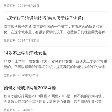
然而，休学后不给复学是否违法，则取决于具体情况。 根据中国的
教育百科
2024年6月21日
《…
与厌学孩子沟通的技巧(南京厌学孩子沟通)
南京厌学孩子沟通 南京是中国的一个城市，有着悠久的历史和文
化。在这个城市里，有很多厌学的孩子。这些孩子们往往因为各种
各样的原因而厌学，让他们的父母感到非常苦恼。在本文中，我们
教育百科
2024年3月21日
将探讨…
14岁不上学能干啥女生
14岁不上学能干啥女生 作为一名14岁的女生，我认为上学是非常重
要的。它可以帮助我们学习知识，提高我们的技能，为我们的未来
打下坚实的基础。然而，在某些情况下，我们可能会遇到一些困难…
教育百科
2026年3月20日
如何才能戒掉网瘾2018网瘾
如何才能戒掉网瘾2018网瘾？ 网瘾2018是一种不良的行为习惯，
会导致人们沉迷于网络世界，影响身心健康，甚至影响学业和事
业。以下是一些有助于戒掉网瘾的建议： 1. 意识到网瘾的危…
教育百科
2024年8月13日