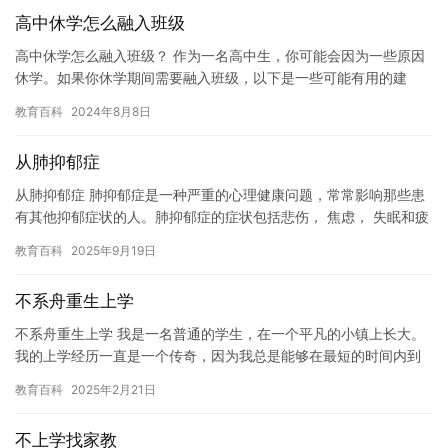
高中休学怎么融入班级
高中休学怎么融入班级？ 作为一名高中生，你可能会因为一些原因
休学。如果你休学期间需要融入班级，以下是一些可能有用的建
议： 1. 了解班级文化 了解班级文化可以帮助你更好地融入班级。…
教育百科
2024年8月8日
从肺抑郁症
从肺抑郁症 肺抑郁症是一种严重的心理健康问题，常常影响那些患
有其他抑郁症状的人。肺抑郁症的症状包括悲伤， 焦虑， 失眠和疲
劳。肺抑郁症可能会对患者的日常生活产生严重影响，甚至会导致…
教育百科
2025年9月19日
不系舟重生上学
不系舟重生上学 我是一名普通的学生，在一个平凡的小镇上长大。
我的上学经历一直是一个传奇，因为我总是能够在最短的时间内到
达学校，并且 never miss a class. 但是，有…
教育百科
2025年2月21日
不上学找家教