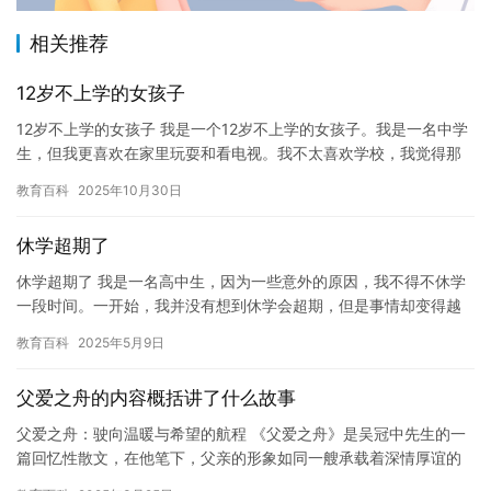
相关推荐
12岁不上学的女孩子
12岁不上学的女孩子 我是一个12岁不上学的女孩子。我是一名中学
生，但我更喜欢在家里玩耍和看电视。我不太喜欢学校，我觉得那
里太无聊了。我开始懒惰，不愿意去学习，即使是老师布置的作业…
教育百科
2025年10月30日
休学超期了
休学超期了 我是一名高中生，因为一些意外的原因，我不得不休学
一段时间。一开始，我并没有想到休学会超期，但是事情却变得越
来越糟糕。 我休学的原因是我患有一种慢性疾病，需要长期的治疗
教育百科
2025年5月9日
和…
父爱之舟的内容概括讲了什么故事
父爱之舟：驶向温暖与希望的航程 《父爱之舟》是吴冠中先生的一
篇回忆性散文，在他笔下，父亲的形象如同一艘承载着深情厚谊的
小船，在动荡生活的惊涛骇浪中默默前行。文中，作者通过一个个