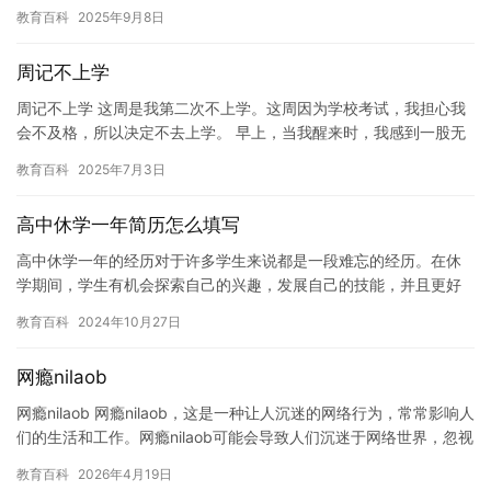
脱困境。在本文中，我将介绍一些抑郁症自我治疗的方法。 首先，
教育百科
2025年9月8日
患者…
周记不上学
周记不上学 这周是我第二次不上学。这周因为学校考试，我担心我
会不及格，所以决定不去上学。 早上，当我醒来时，我感到一股无
力感和焦虑。我知道如果我不去学校，我可能会错过考试，但我不
教育百科
2025年7月3日
知…
高中休学一年简历怎么填写
高中休学一年的经历对于许多学生来说都是一段难忘的经历。在休
学期间，学生有机会探索自己的兴趣，发展自己的技能，并且更好
地了解自己。在填写简历时，这段经历可以成为一个亮点，为自己
教育百科
2024年10月27日
的简历…
网瘾nilaob
网瘾nilaob 网瘾nilaob，这是一种让人沉迷的网络行为，常常影响人
们的生活和工作。网瘾nilaob可能会导致人们沉迷于网络世界，忽视
现实生活中的重要事情，甚至影响到身体健康…
教育百科
2026年4月19日