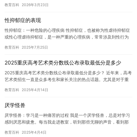
等问题，但是无论他们面临什么困难，他们依然坚持让孩子上学。
教育百科
2026年3月23日
然而…
性抑郁症的表现
性抑郁症：一种危险的心理疾病 性抑郁症，也被称为性虐待抑郁症
或性心理虐待抑郁症，是一种严重的心理疾病，常常涉及到性行为
和性关系。它通常是由于对性的过度需求和渴望，以及对伴侣的不
教育百科
2025年7月25日
满意…
2025重庆高考艺术类分数线公布录取最低分是多少
2025重庆高考艺术类分数线公布录取最低分是多少？ 近年来，高考
艺术类招生一直是众多考生和家长关注的热点话题。尤其是对于重
庆地区的艺术生来说，分数线的变化直接影响着他们的录取机会。…
教育百科
2025年4月14日
厌学怪兽
厌学怪兽：学习是一种痛苦的过程 我是一个厌学怪兽，总是对学习
感到厌恶和疲惫。每当我走进教室，听到那些无聊的声音，看到那
些令人厌烦的老师，我就感到一种强烈的抵触情绪。 我曾经试图克
教育百科
2025年4月4日
服…