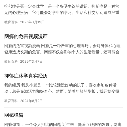
抑郁症是否一定会休学，是一个备受争议的话题。抑郁症是一种常
见的心理疾病，它可能会对学生的学习、生活和社交活动造成严重
影响。有些人可能会选择休学来治疗抑郁症，但有些人可能不会。
教育百科
2025年3月19日
那么，…
网瘾的危害视频漫画
网瘾的危害视频漫画 网瘾是一种严重的心理障碍，会对身体和心理
健康造成长期的危害。网瘾不仅会影响个人的生活质量，还可能会
对社会造成负面影响。 网瘾会对身体健康造成危害。长时间上网会
教育百科
2025年3月7日
消…
抑郁症休学真实经历
我的经历 我从小就是一个比较活泼好动的孩子，喜欢参加各种活
动，总是充满活力和好奇心。然而，随着年龄的增长，我开始变得
沉默寡言，情绪不稳定，经常感到疲惫和无助。 直到有一天，我在
教育百科
2024年8月2日
学校…
网瘾弹窗
网瘾弹窗： 一个令人担忧的问题 近年来，随着互联网的发展，网瘾