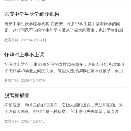
题。 …
吉安中学生厌学疏导机构
吉安中学生厌学疏导机构 在吉安，许多中学生都面临着厌学的问
题。这些问题不仅给学生的学习带来了极大的困难，也让学生们感
到沮丧和困惑。为了帮助学生们克服这些问题，吉安中学生厌学疏
教育百科
2025年9月24日
导机构…
怀孕时上学不上课
怀孕时上学不上课 随着怀孕的女性越来越多，许多人开始考虑如何
平衡怀孕和学业之间的关系。有些人选择辞职在家照顾孩子，而另
一些人则选择继续上课，但选择不参加课堂活动。 对于那些选择继
教育百科
2025年2月17日
续…
脱离抑郁症
抑郁症是一种常见的心理疾病，它让人感到沮丧，无助和孤独。对
于许多人来说，抑郁症是一种折磨，它让他们失去希望，放弃梦
想，甚至失去生命。然而，只要采取正确的步骤，每个人都可以脱
教育百科
2026年2月17日
离抑郁症…