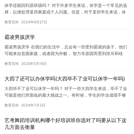
休学还能回到原班级吗？ 对于许多学生来说，休学是一个常见的选
择，以便处理某些家庭或个人问题。但是，对于某些学生来说，休
学可能对他们的学业产生负面影响。因此，学生休学后能否回到原
教育百科
2024年6月27日
班级…
霸凌男孩厌学
霸凌男孩厌学 在我们的生活中，总会有一些受到霸凌的孩子。他们
可能来自贫困家庭，或者因为外貌， 智力等原因而受到排斥和歧
视。这些霸凌行为不仅对孩子的心理健康造成极大的伤害，而且对
教育百科
2025年5月19日
他们…
大四了还可以办休学吗(大四毕不了业可以休学一年吗)
大四毕不了业可以休学一年吗？ 对于一些大四学生来说，毕不了业
可能是他们所面临的最大挑战之一。有时候，学生的学业成绩不够
理想，或者有一些突发情况，可能会导致他们无法按时完成毕业设
教育百科
2024年7月3日
计或…
艺考舞蹈培训机构哪个好培训班你选对了吗要从以下这
几方面去衡量