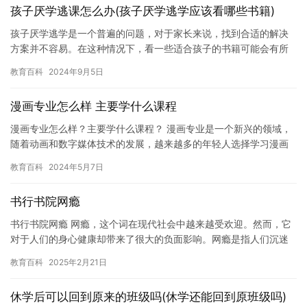
孩子厌学逃课怎么办(孩子厌学逃学应该看哪些书籍)
孩子厌学逃学是一个普遍的问题，对于家长来说，找到合适的解决
方案并不容易。在这种情况下，看一些适合孩子的书籍可能会有所
帮助。在本文中，我们将介绍一些适合孩子阅读的书籍，这些书籍
教育百科
2024年9月5日
能够帮…
漫画专业怎么样 主要学什么课程
漫画专业怎么样？主要学什么课程？ 漫画专业是一个新兴的领域，
随着动画和数字媒体技术的发展，越来越多的年轻人选择学习漫画
专业。但是，对于初学者来说，选择漫画专业可能会有些困惑。在
教育百科
2024年5月7日
本文…
书行书院网瘾
书行书院网瘾 网瘾，这个词在现代社会中越来越受欢迎。然而，它
对于人们的身心健康却带来了很大的负面影响。网瘾是指人们沉迷
于网络，导致对现实生活中的事情失去兴趣，甚至影响到日常生活
教育百科
2025年2月21日
和社…
休学后可以回到原来的班级吗(休学还能回到原班级吗)