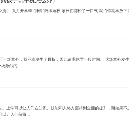
（熊孩子玩手机怎么办）
办） 九月开学季 “神兽”陆续返校 家长们都松了一口气 就怕假期再放下
由于一场意外，我不幸发生了骨折，因此请求休学一段时间。 这场意外发
一场激烈的…
别。上学可以让人们在知识、技能和人格方面得到全面的提升，而如果不
可以让人们获得…