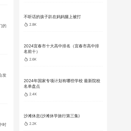
不听话的孩子趴在妈妈腿上被打
2.8K
们的
2024宜春市十大高中排名（宜春市高中排
名前十）
2.6K
会发
2024年国家专项计划有哪些学校 最新院校
名单盘点
2.4K
沙滩休息(沙滩休学旅行第三集)
2.2K
中时