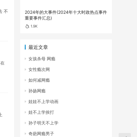
去 不
2024年的大事件(2024年十大时政热点事件
重要事件汇总)
1.9K
最近文章
女孩杀母 网瘾
生在
女性瘾次网
如何减网瘾
孙扬网瘾
娃娃不上学动画
娃不上学挨打
上
孙子明天不上学
奇葩网瘾男子