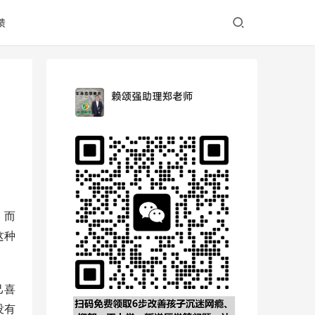
馈
，而
这种
己喜
没有