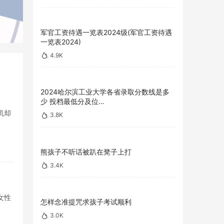
军官工资待遇一览表2024级(军官工资待遇
一览表2024)
4.9K
2024哈尔滨工业大学各省录取分数线是多
少 投档最低分及位…
机却
3.8K
熊孩子不听话被趴在凳子上打
3.4K
女性
怎样念准提咒求孩子考试顺利
3.0K