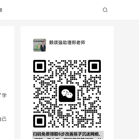
馈
了学
自己