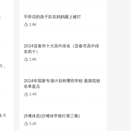
上
不听话的孩子趴在妈妈腿上被打
2.8K
2024宜春市十大高中排名（宜春市高中排
名前十）
2.6K
识，
2024年国家专项计划有哪些学校 最新院校
名单盘点
2.4K
备大
沙滩休息(沙滩休学旅行第三集)
2.2K