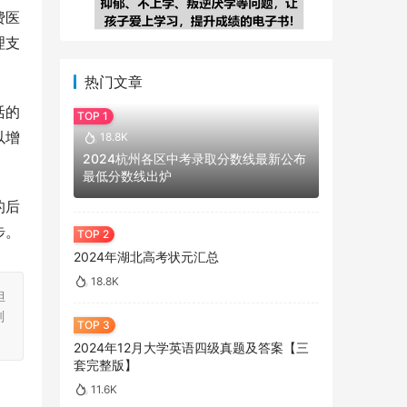
费医
理支
热门文章
活的
以增
18.8K
2024杭州各区中考录取分数线最新公布
最低分数线出炉
的后
步。
2024年湖北高考状元汇总
18.8K
担
刻
2024年12月大学英语四级真题及答案【三
套完整版】
11.6K