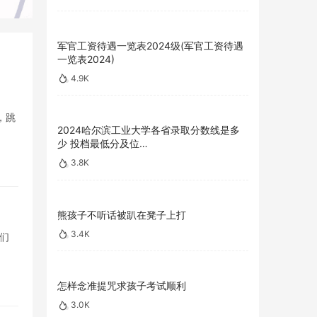
军官工资待遇一览表2024级(军官工资待遇
一览表2024)
4.9K
，跳
2024哈尔滨工业大学各省录取分数线是多
少 投档最低分及位…
3.8K
熊孩子不听话被趴在凳子上打
3.4K
们
怎样念准提咒求孩子考试顺利
3.0K