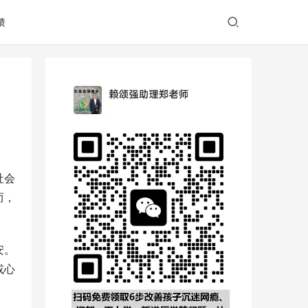
馈
社会
而，
安。
或心
。