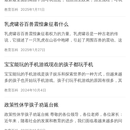
科目，录取规则，考试复习资料等。同时，南昌中招网还提供在线
教育百科
2025年1月11日
查询…
乳虎啸谷百兽震惶象征着什么
乳虎啸谷百兽震惶象征着权力的力量。乳虎啸谷是一种古老的传
说，它描述了一只乳虎在山谷中咆哮，引起了周围百兽的震动。这
个传说通常被解释为权力的象征，因为只有强大的统治者才能引起
教育百科
2025年1月27日
自然界的…
宝宝能玩的手机游戏现在的孩子都玩手机
宝宝能玩的手机游戏是孩子娱乐和探索世界的一种方式，但越来越
多的孩子也开始玩手机游戏。孩子们玩手机游戏的原因有很多，其
中包括游戏内容的有趣程度、游戏的难度和游戏的时间。虽然玩手
教育百科
2024年10月4日
机游戏…
政策性休学孩子劝返台账
政策性休学孩子劝返台账 尊敬的各位领导，各位老师，各位家长：
近年来，随着社会的发展和教育的进步，我们面临着越来越多的问
题，其中之一就是政策性休学孩子的问题。什么是政策性休学孩子