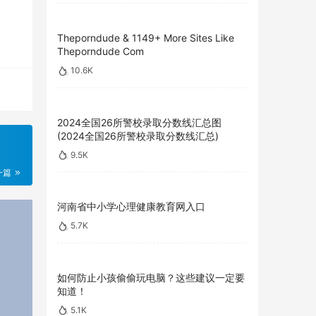
Theporndude & 1149+ More Sites Like
Theporndude Com
10.6K
2024全国26所警校录取分数线汇总图
(2024全国26所警校录取分数线汇总)
9.5K
一篇
河南省中小学心理健康教育网入口
5.7K
如何防止小孩偷偷玩电脑？这些建议一定要
知道！
5.1K