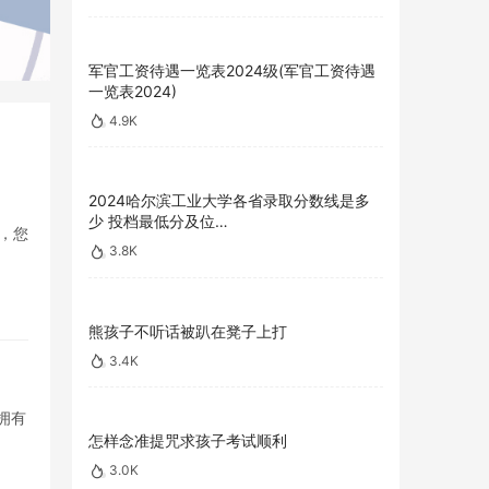
军官工资待遇一览表2024级(军官工资待遇
一览表2024)
4.9K
2024哈尔滨工业大学各省录取分数线是多
少 投档最低分及位…
，您
3.8K
熊孩子不听话被趴在凳子上打
3.4K
拥有
怎样念准提咒求孩子考试顺利
3.0K