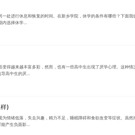
另一处进行休息和恢复的时间。在新乡学院，休学的条件有哪些？下面我
期内选择休学…
活变得越来越丰富多彩，然而，也有一些高中生出现了厌学心理。这种情
疏导高中生的厌…
样)
现为情绪低落，失去兴趣，精力不足，睡眠障碍和食欲改变等症状。虽然
可能产生负面影…