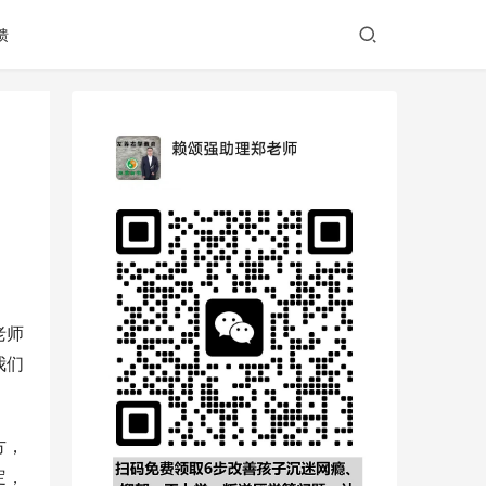
馈
老师
我们
方，
定，