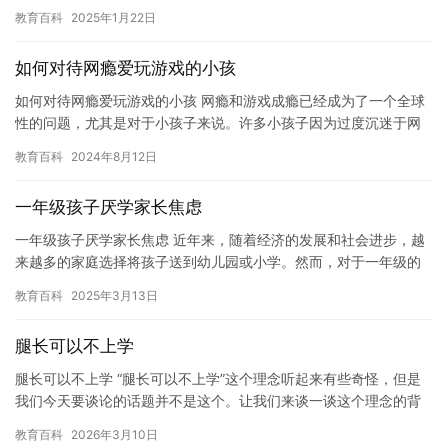
在一些不同。本文将介绍这两种计时法的区别。 24时计时…
教育百科
2025年1月22日
如何对待网瘾爱玩游戏的小孩
如何对待网瘾爱玩游戏的小孩 网瘾和游戏成瘾已经成为了一个全球
性的问题，尤其是对于小孩子来说。许多小孩子因为过度沉迷于网
络和游戏，导致他们学习成绩下降，社交能力丧失，甚至身心健康
教育百科
2024年8月12日
都受…
一年级孩子厌学家长焦虑
一年级孩子厌学家长焦虑 近年来，随着经济的发展和社会进步，越
来越多的家庭选择将孩子送到幼儿园或小学。然而，对于一年级的
学生来说，他们正处于人生中的重要转折点，同时也是一个适应新
教育百科
2025年3月13日
环境…
腿长可以不上学
腿长可以不上学 “腿长可以不上学”这个理念听起来有些奇怪，但是
我们今天要谈论的话题并不是这个。让我们来谈一谈这个理念的背
后，以及它所带来的影响。 “腿长可以不上学”这个理念的核心思…
教育百科
2026年3月10日