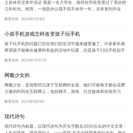
之前休学没拿毕业证 我是一名大学生，曾经在学校里度过了美好的
几年时光。然而，一场意外让我不得不休学一年，没有拿到毕业
证。这段经历对我来说是一段非常艰难的时期，让我感到十分沮丧
教育百科
2024年5月9日
和失落…
小孩手机游戏怎样改变孩子玩手机
孩子玩手机的问题已经在我们的生活中越来越普遍了。许多家长都
希望孩子能够在健康和有益的活动中玩耍，但是孩子们玩手机似乎
成为了一种不可避免的活动。在本文中，我们将探讨如何改变孩子
教育百科
2024年10月7日
玩手机…
网瘾少女的
网瘾少女，是指那些沉迷于互联网的女孩。她们可能每天都会花费
大量的时间在互联网上，包括聊天，游戏，社交媒体和在线学习
等。然而，这些行为对她们的生活、学业和人际关系产生了深远的
教育百科
2025年6月9日
影响，甚…
现代诗句
现代诗句为标题，以现代诗句为开头字数在2000左右的中文文章：
人生如逆旅，我亦是行人。——苏轼 在这个快节奏的社会中，每个