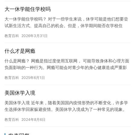
大一休学能住学校吗
大一休学能住学校吗？ 对于一些学生来说，休学可能是他们想要尝
试新生活方式、提高自己的机会。但是，休学期间能否在学校住
宿，却成为了他们需要考虑的问题。 通常情况下，大一学生是可以
教育百科
2026年3月31日
在学…
什么才是网瘾
什么是网瘾？ 网瘾是指过度使用互联网， 可能导致身体和心理方面
负面影响的一种行为。网瘾可能会对青少年的身心健康造成严重影
响， 因为他们可能会花费大量时间在互联网上， 而不是用于学习…
教育百科
2025年6月1日
美国休学入境
美国休学入境 近年来，随着美国国内疫情形势的不断变化，许多学
生选择休学回家躲避疫情。美国休学入境成为了一种常见的现象。
今天，我将为您介绍美国休学入境的相关政策和流程。 首先，美国
教育百科
2024年8月6日
休…