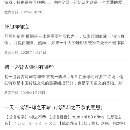
游戏，特别是在互联网上。他的父母一开始认为这是一个普通的爱
好，但随着时间的推移，他们发现momo的游戏成瘾已经严重…
教育百科
2025年6月26日
肝胆抑郁症
肝胆抑郁症 肝胆是人体最重要的器官之一，负责过滤血液， 清洁身
体， 并提供能量。然而， 如果一个人的肝胆系统经常处于不健康状
态， 就可能导致抑郁症。这种抑郁症被称为肝胆抑郁症。 肝…
教育百科
2026年4月24日
初一必背古诗词有哪些
初一必背古诗词有哪些 在初一阶段，学生们会学习许多古诗词，这
些诗歌是中国传统文化的重要组成部分，也是学习语文的基础。对
于初一学生来说，背诵这些古诗词是一项重要的任务，也是对他们
教育百科
2025年1月25日
文化…
一天一成语-却之不恭（成语却之不恭的意思）
【成语名字】:却之不恭 【成语拼音】:què zhī bù gōng 【成语注
音】:ㄑㄩㄝˋ ㄓ ㄅㄨˋ ㄍㄨㄥ 【成语释义】:却：推却;谢绝。指对别
人的邀请、赠与等，如果拒绝接受…