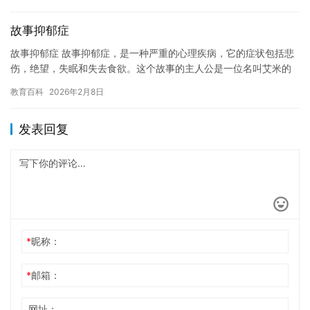
些行…
故事抑郁症
故事抑郁症 故事抑郁症，是一种严重的心理疾病，它的症状包括悲
伤，绝望，失眠和失去食欲。这个故事的主人公是一位名叫艾米的
女孩，她患有故事抑郁症。 艾米是一个快乐的女孩，她热爱学习，
教育百科
2026年2月8日
喜…
发表回复
*
昵称：
*
邮箱：
网址：