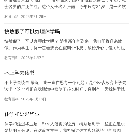
会各界的广泛关注。这位女子名叫张丽，今年只有24岁，是一名软
件工程师。 据报道，张丽在几个月前开始感到身体不适，最初只
教育百科
2025年7月29日
是…
快放假了可以办理休学吗
快放假了，可以办理休学吗？ 随着新年的到来，我们即将迎来放
假。作为学生，你一定会想要在假期中休息，放松身心，但同时也
需要考虑到休学的问题。如果你正在考虑休学，那么现在就是一个
教育百科
2026年4月7日
很好的…
不上学去读书
不上学去读书 最近，我一直在思考一个问题：是否应该放弃上学去
读书？这个问题在我脑海中盘旋了很长时间，直到有一天我终于找
到了答案。 上学的时候，我感觉自己像是一个被困在笼子里的鸟
教育百科
2025年6月16日
儿，…
休学和延迟毕业
休学和延迟毕业是一种令人沮丧的经历，特别是对于一些正在追求
梦想的人来说。在这篇文章中，我将探讨休学和延迟毕业的原因，