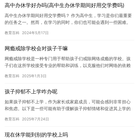
高中办休学好办吗(高中生办休学期间好用交学费吗)
高中生办休学期间好用交学费吗？ 作为高中生，学习是你们最重要
的任务之一。然而，在学习的同时，你们也可能会遇到一些困难。
有时候，你们可能会感到身心疲惫，需要休息一段时间。在这种情
教育百科
2024年5月17日
况下…
网瘾戒除学校会对孩子干嘛
网瘾戒除学校是一种专门用于帮助孩子们戒除网络成瘾的学校。孩
子们在这所学校接受专业的帮助和训练，以克服他们对网络的依赖
和成瘾。 网瘾戒除学校通常由心理学家， 教育家和医生组成，他们
教育百科
2025年1月3日
拥…
孩子抑郁不上学咋办呢
如果孩子抑郁不上学，作为家长或家庭成员，可能会感到非常担心
和焦虑。以下是一些可能有助于缓解孩子抑郁情绪和促进其上学的
建议： 1. 与孩子交流。与孩子谈话，了解他们的感受和情绪，并
教育百科
2025年7月24日
尝…
现在休学能到别的学校上吗