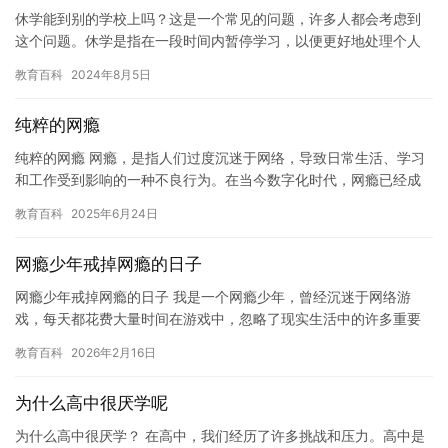
休学能到别的学校上吗？这是一个常见的问题，许多人都会考虑到
这个问题。休学是指在一段时间内暂停学习，以便更好地处理个人
问题或适应新环境。对于学生来说，休学可能是为了治疗健康问
教育百科
2024年8月5日
题， 调…
纯粹的网瘾
纯粹的网瘾 网瘾，是指人们过度沉迷于网络，导致日常生活、学习
和工作受到影响的一种不良行为。在当今数字化时代，网瘾已经成
为一个全球性的问题，对人们的生活、工作和心理健康都带来了严
教育百科
2025年6月24日
重的…
网瘾少年戒掉网瘾的日子
网瘾少年戒掉网瘾的日子 我是一个网瘾少年，曾经沉迷于网络游
戏，每天都花费大量时间在游戏中，忽略了现实生活中的许多重要
事情。随着时间的推移，我意识到我的网瘾已经严重的影响了我的
教育百科
2026年2月16日
学习和…
为什么高中很厌学呢
为什么高中很厌学？ 在高中，我们经历了许多挑战和压力。高中是