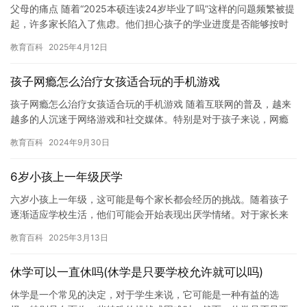
父母的痛点 随着“2025本硕连读24岁毕业了吗”这样的问题频繁被提
起，许多家长陷入了焦虑。他们担心孩子的学业进度是否能够按时
完成，又害怕孩子在高压的学习环境中承受不住压力。尤其是…
教育百科
2025年4月12日
孩子网瘾怎么治疗女孩适合玩的手机游戏
孩子网瘾怎么治疗女孩适合玩的手机游戏 随着互联网的普及，越来
越多的人沉迷于网络游戏和社交媒体。特别是对于孩子来说，网瘾
问题已经成为一个日益严重的问题。孩子网瘾的影响不仅仅是学习
教育百科
2024年9月30日
成绩…
6岁小孩上一年级厌学
六岁小孩上一年级，这可能是每个家长都会经历的挑战。随着孩子
逐渐适应学校生活，他们可能会开始表现出厌学情绪。对于家长来
说，这是一个很难处理的问题，因为他们需要理解这种情绪背后的
教育百科
2025年3月13日
原因，…
休学可以一直休吗(休学是只要学校允许就可以吗)
休学是一个常见的决定，对于学生来说，它可能是一种有益的选