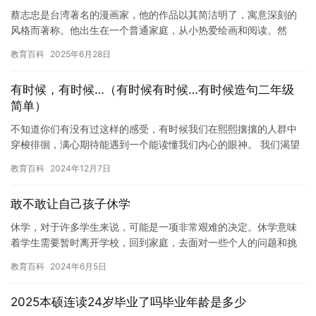
蔡志忠是台湾著名的漫画家，他的作品以其简洁明了，寓意深刻的
风格而著称。他出生在一个普通家庭，从小热爱绘画和阅读。然
而，在他年轻的时候，他的家庭发生了一些变化，导致他不得不中
教育百科
2025年6月28日
断学业。…
有时候，有时候…（有时候有时候…有时候造句二年级
简单）
不知道你们有没有过这样的感受，有时候我们在熙熙攘攘的人群中
穿梭徘徊，满心期待能遇到一个能读懂我们内心的眼神。 我们渴望
被理解，渴望有人能透过我们的外表，直抵我们内心深处的柔软。
教育百科
2024年12月7日
于是…
敢不敢让自己孩子休学
休学，对于许多学生来说，可能是一项非常艰难的决定。休学意味
着学生需要暂时离开学校，回到家庭，去面对一些个人的问题和挑
战。但是，是否愿意让孩子休学，是一个非常值得深思的问题。在
教育百科
2024年6月5日
本文中…
2025本硕连读24岁毕业了吗毕业年龄是多少