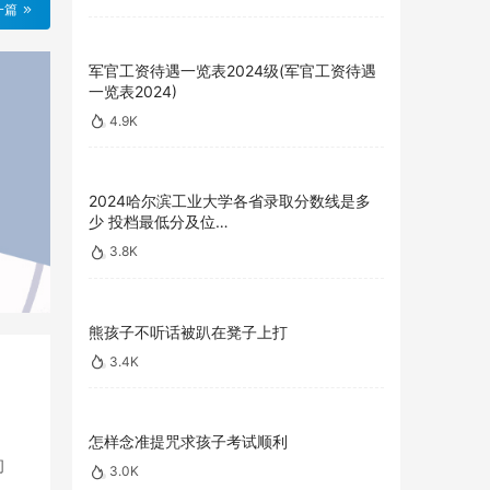
一篇
军官工资待遇一览表2024级(军官工资待遇
一览表2024)
4.9K
2024哈尔滨工业大学各省录取分数线是多
少 投档最低分及位…
3.8K
熊孩子不听话被趴在凳子上打
3.4K
怎样念准提咒求孩子考试顺利
问
3.0K