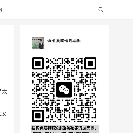
馈
己太
在父