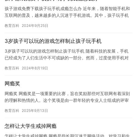
孩子游戏免费下载孩子玩手机成瘾怎么办 近年来，随着智能手机和
互联网的普及，越来越多的人沉迷于手机游戏。其中，孩子玩手机
成瘾的现象也越来越普遍。孩子们过度使用手机不仅会对身体造成
教育百科
2024年9月25日
不良…
3岁孩子可以玩的游戏怎样制止孩子玩手机
3岁孩子可以玩的游戏怎样制止孩子玩手机 随着科技的发展，手机
已经成为了人们生活中不可或缺的一部分。然而，过度使用手机对
孩子的身心健康造成不良影响，因此家长应该采取措施来限制孩子
教育百科
2024年8月19日
玩手…
网瘾奖
网瘾奖 网瘾奖是一项重要的比赛，旨在奖励那些对互联网有着深刻
的理解和热情的人。这个奖项是由一群年轻的专业人士组成的评审
团主持的，他们对于互联网的发展和应用有着深入的研究和热情。
教育百科
2025年9月13日
网…
怎样让大学生戒掉网瘾
怎样让大学生戒掉网瘾 网瘾是指长期沉迷于网络活动，对学习和生