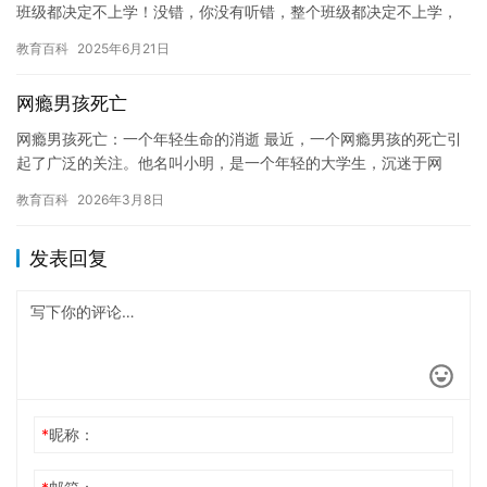
班级都决定不上学！没错，你没有听错，整个班级都决定不上学，
而是集体接龙！ 这个决定的原因非常简单：学校的教学质量非常
教育百科
2025年6月21日
差，…
网瘾男孩死亡
网瘾男孩死亡：一个年轻生命的消逝 最近，一个网瘾男孩的死亡引
起了广泛的关注。他名叫小明，是一个年轻的大学生，沉迷于网
络，经常熬夜玩游戏，忽视身体健康和学业。他的父母非常担心他
教育百科
2026年3月8日
的健康…
发表回复
*
昵称：