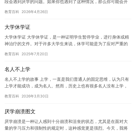
段会遇到厌学的问题。如果你也遇到了这种情况，那么你可能会开
始怀疑自己是否还有学习的动力。在这篇文章中，我们将讨论一些
教育百科
2026年4月26日
解决…
大学休学证
大学休学证 大学休学证，是一种证明学生暂停学业，进行身体或精
神治疗的文件。对于许多大学生来说，休学可能是为了应对严重的
健康问题，或者是为了实现个人成长和职业发展的目标。休学证书
教育百科
2025年7月20日
是一…
名人不上学
名人不上学的故事 上学，一直是我们普通人的固定思维，认为只有
上学才能成功，成为名人。然而，历史上也有很多名人没有上学，
但他们的成就却不可忽视的。今天，我们将探讨一位传奇的名人
教育百科
2026年3月30日
——约…
厌学崩溃图文
厌学崩溃是一种让人感到十分崩溃和沮丧的状态，尤其是在面对大
量的学习压力和强制性的规定时，这种感觉更是强烈。今天，我将
分享一些厌学崩溃的经历和原因，以及如何应对这种情况。 首先，