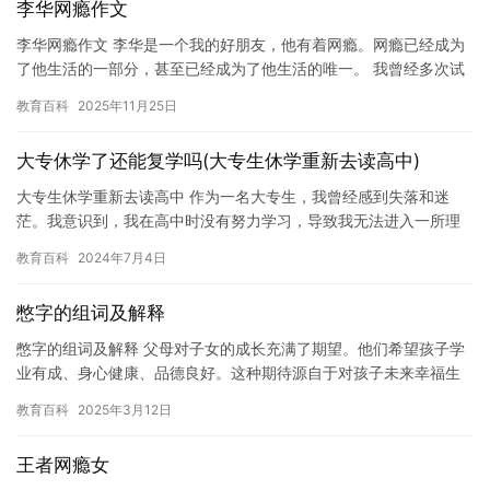
李华网瘾作文
李华网瘾作文 李华是一个我的好朋友，他有着网瘾。网瘾已经成为
了他生活的一部分，甚至已经成为了他生活的唯一。 我曾经多次试
图劝说他停止网瘾，但是他总是听之任之，似乎忘记了自己的初
教育百科
2025年11月25日
衷。…
大专休学了还能复学吗(大专生休学重新去读高中)
大专生休学重新去读高中 作为一名大专生，我曾经感到失落和迷
茫。我意识到，我在高中时没有努力学习，导致我无法进入一所理
想的大学。然而，我决定休学一年，重新去读高中。这次经历不仅
教育百科
2024年7月4日
让我学…
憋字的组词及解释
憋字的组词及解释 父母对子女的成长充满了期望。他们希望孩子学
业有成、身心健康、品德良好。这种期待源自于对孩子未来幸福生
活的关切和责任感。然而，在实际生活中，许多家长发现实现这些
教育百科
2025年3月12日
期望…
王者网瘾女