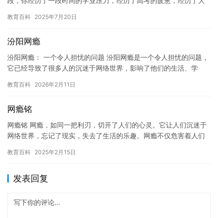
段，你经历了一段时间的学业压力，经历了高考的疲惫，经历了大
学的新奇和兴奋，但也经历了一段时间的迷茫和困惑。 在这个时
教育百科
2025年7月20日
候，你…
汾阳网瘾
汾阳网瘾： 一个令人担忧的问题 汾阳网瘾是一个令人担忧的问题，
它已经导致了很多人的沉迷于网络世界，影响了他们的生活、学
习、工作和社交。在汾阳，网瘾问题已经引起了政府和社会各界的
教育百科
2026年2月11日
关注…
网瘾铭
网瘾铭 网瘾，如同一把利刃，切开了人们的心灵。它让人们沉迷于
网络世界，忘记了现实，失去了生活的乐趣。网瘾不仅危害着人们
的身心健康，还可能导致人们无法顺利完成学业，事业和婚姻。因
教育百科
2025年2月15日
此，…
发表回复