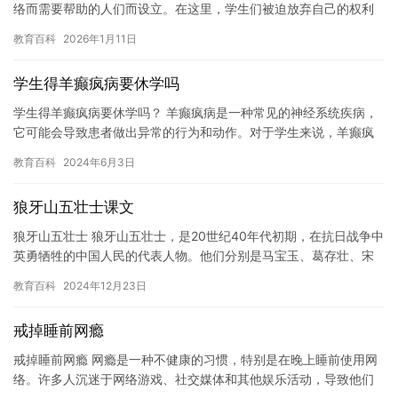
络而需要帮助的人们而设立。在这里，学生们被迫放弃自己的权利
和自由，去适应那些想要他们成为的人。 故事的主人公是一个叫做
教育百科
2026年1月11日
李…
学生得羊癫疯病要休学吗
学生得羊癫疯病要休学吗？ 羊癫疯病是一种常见的神经系统疾病，
它可能会导致患者做出异常的行为和动作。对于学生来说，羊癫疯
病可能会对他们的学习产生一定的影响，因此，学生得羊癫疯病要
教育百科
2024年6月3日
休学…
狼牙山五壮士课文
狼牙山五壮士 狼牙山五壮士，是20世纪40年代初期，在抗日战争中
英勇牺牲的中国人民的代表人物。他们分别是马宝玉、葛存壮、宋
学义、胡德兵和刘华清。他们为了拯救中国的革命事业，在狼牙山…
教育百科
2024年12月23日
戒掉睡前网瘾
戒掉睡前网瘾 网瘾是一种不健康的习惯，特别是在晚上睡前使用网
络。许多人沉迷于网络游戏、社交媒体和其他娱乐活动，导致他们