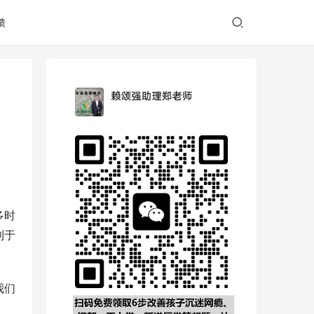
馈
多时
利于
我们