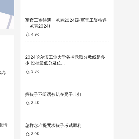
军官工资待遇一览表2024级(军官工资待遇
一览表2024)
4.9K
2024哈尔滨工业大学各省录取分数线是多
少 投档最低分及位…
3.8K
高考
熊孩子不听话被趴在凳子上打
3.4K
取情
怎样念准提咒求孩子考试顺利
3.0K