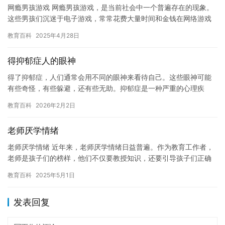
网瘾男孩游戏 网瘾男孩游戏，是当前社会中一个普遍存在的现象。
这些男孩们沉迷于电子游戏，常常花费大量时间和金钱在网络游戏
上，甚至失去了与家人和朋友的联系。网瘾男孩游戏的问题已经引
教育百科
2025年4月28日
起了…
得抑郁症人的眼神
得了抑郁症，人们通常会用不同的眼神来看待自己。这些眼神可能
有些奇怪，有些躲避，还有些无助。抑郁症是一种严重的心理疾
病，它会影响人们的情绪，思维，行为和身体健康。对于患有抑郁
教育百科
2026年2月2日
症的人来…
老师厌学情绪
老师厌学情绪 近年来，老师厌学情绪日益普遍。作为教育工作者，
老师是孩子们的榜样，他们不仅要教授知识，还要引导孩子们正确
的价值观和人生观。然而，随着社会的不断发展和变化，孩子们的
教育百科
2025年5月1日
生活…
发表回复