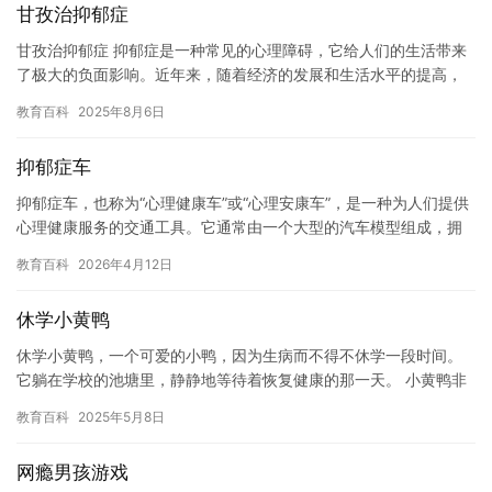
甘孜治抑郁症
甘孜治抑郁症 抑郁症是一种常见的心理障碍，它给人们的生活带来
了极大的负面影响。近年来，随着经济的发展和生活水平的提高，
抑郁症的发病率也不断增加。对于抑郁症的治疗，传统的药物治疗
教育百科
2025年8月6日
和心…
抑郁症车
抑郁症车，也称为“心理健康车”或“心理安康车”，是一种为人们提供
心理健康服务的交通工具。它通常由一个大型的汽车模型组成，拥
有先进的医疗设备和先进的技术，旨在帮助人们克服抑郁症和其他…
教育百科
2026年4月12日
休学小黄鸭
休学小黄鸭，一个可爱的小鸭，因为生病而不得不休学一段时间。
它躺在学校的池塘里，静静地等待着恢复健康的那一天。 小黄鸭非
常想念它的家人和朋友们，它常常默默地站在池塘边，看着天空，
教育百科
2025年5月8日
想象…
网瘾男孩游戏